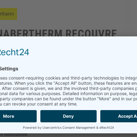
ertherm
S NABERTHERM RECOUVRE
rre, porcelaine ou fusing
se-temps
t artisanaux
creuset
ment thermique
e laboratoire