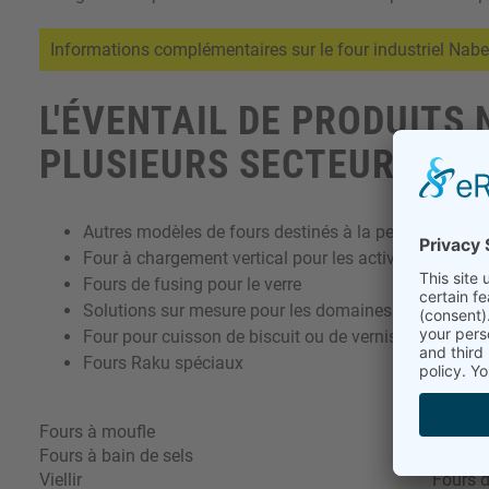
Informations complémentaires sur le four industriel Nab
L'ÉVENTAIL DE PRODUIT
PLUSIEURS SECTEURS:
Autres modèles de fours destinés à la peinture sur ve
Four à chargement
vertical pour les activités de pas
Fours de fusing pour le verre
Solutions sur mesure pour les domaines industriels e
Four pour cuisson de biscuit ou de vernis
Fours Raku spéciaux
Fours à moufle
Four à 
Fours à bain de sels
Traite
Viellir
Fours d