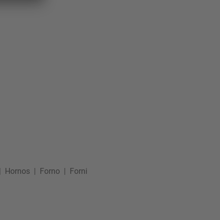
|
Hornos
|
Forno
|
Forni