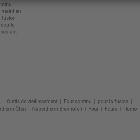
ntinu
e maintien
 fusion
 moufle
asculant
Outils de vieillissement
|
Four continu
|
pour la fusion
|
rtherm Öfen
|
Nabertherm Brennöfen
|
Four
|
Fours
|
Horno